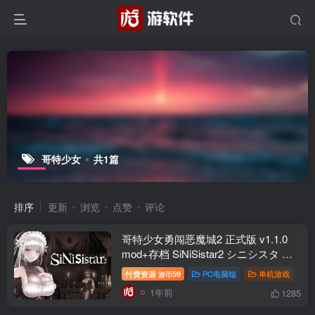
哥特少女
共1篇
排序
更新
浏览
点赞
评论
哥特少女勇闯恶魔城2 正式版 v1.1.0
mod+存档 SiNiSistar2 シニシスタ 双
端PC+MAC官中版
付费资源
59
PC电脑端
单机游戏
游币
1年前
1285