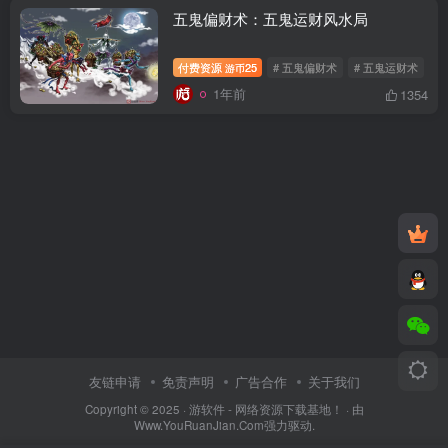
五鬼偏财术：五鬼运财风水局
付费资源
25
# 五鬼偏财术
# 五鬼运财术
#
游币
1年前
1354
友链申请
免责声明
广告合作
关于我们
Copyright © 2025 ·
游软件 - 网络资源下载基地！
· 由
Www.YouRuanJian.Com
强力驱动.