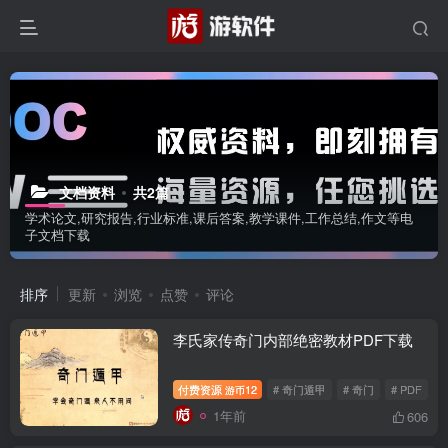
文档资料
共2篇
学术论文,研究报告,行业标准,课后答案,教学课件,工作总结,作文等电
子文档下载
排序
更新
浏览
点赞
评论
李氏家传奇门内部绝密教材PDF下载
付费资源
12
# 奇门遁甲
# 奇门
# PDF
游币
1年前
606