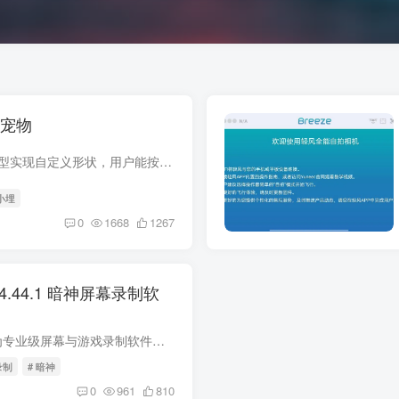
面宠物
软件介绍： 该软件运用Live2d模型实现自定义形状，用户能按自己的想法更换不同形状的猫。其精准的面部捕捉功能，可实时捕捉用户面部，把虚拟角色的面部动作和神态关联起来，从而展现更多动作和...
 小埋
0
1668
1267
n! v4.44.1 暗神屏幕录制软
软件介绍： Mirillis Action! ，作为专业级屏幕与游戏录制软件，堪称录屏领域 “神器” 之一 。凭借三大硬件加速技术，可高质量直播、实时录制桌面，输出 4K/1080P HDR 超清画质，支持 60fps 帧...
录制
# 暗神
0
961
810