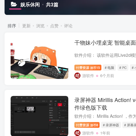
娱乐休闲
共3篇
排序
更新
浏览
点赞
评论
干物妹小埋桌宠 智能桌
付费资源
15
# 电脑
# PC
#
游币
游软件
6个月前
录屏神器 Mirillis Actio
件绿色版下载
付费资源
8
# 录屏神器
# 屏幕
游币
游软件
1年前