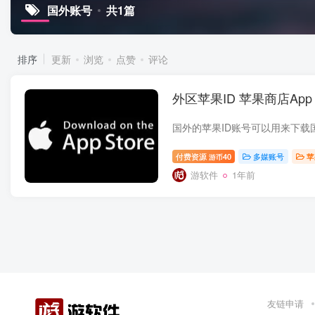
国外账号
共1篇
排序
更新
浏览
点赞
评论
外区苹果ID 苹果商店App 
付费资源
40
多媒账号
苹
游币
游软件
1年前
友链申请