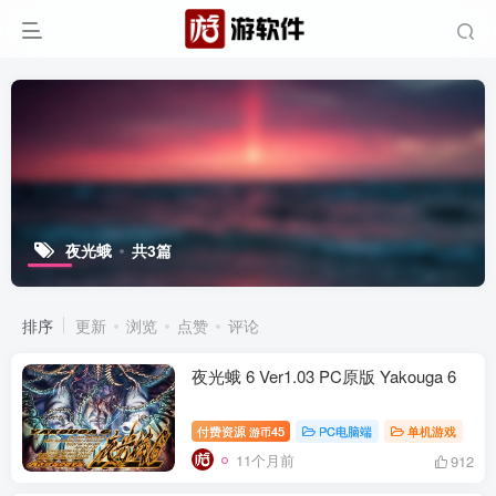
夜光蛾
共3篇
排序
更新
浏览
点赞
评论
夜光蛾 6 Ver1.03 PC原版 Yakouga 6
付费资源
45
PC电脑端
单机游戏
游币
11个月前
912