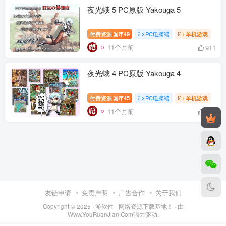
夜光蛾 5 PC原版 Yakouga 5
付费资源
49
PC电脑端
单机游戏
游币
11个月前
911
夜光蛾 4 PC原版 Yakouga 4
付费资源
45
PC电脑端
单机游戏
游币
11个月前
996
友链申请
免责声明
广告合作
关于我们
Copyright © 2025 ·
游软件 - 网络资源下载基地！
· 由
Www.YouRuanJian.Com
强力驱动.