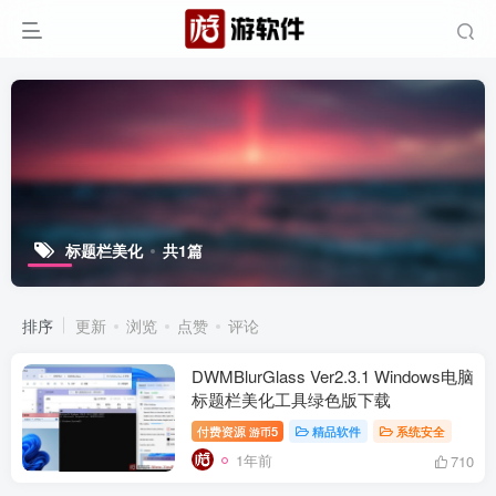
标题栏美化
共1篇
排序
更新
浏览
点赞
评论
DWMBlurGlass Ver2.3.1 Windows电脑
标题栏美化工具绿色版下载
付费资源
5
精品软件
系统安全
游币
1年前
710