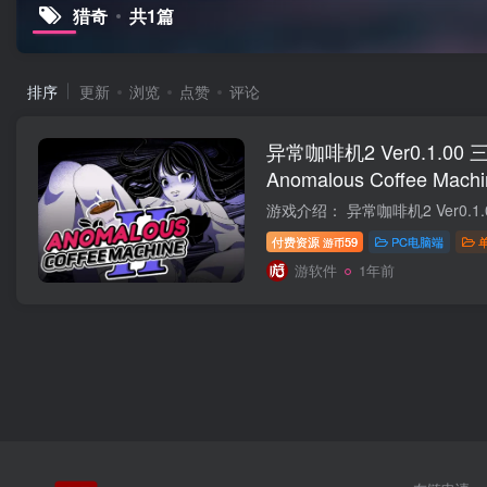
猎奇
共1篇
排序
更新
浏览
点赞
评论
异常咖啡机2 Ver0.1.00
Anomalous Coffee Ma
常萃取篇~
付费资源
59
PC电脑端
游币
游软件
1年前