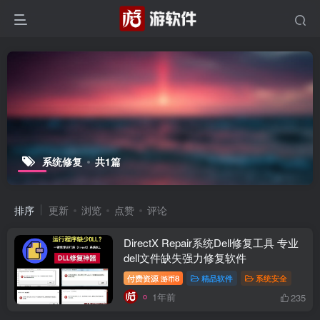
系统修复
共1篇
排序
更新
浏览
点赞
评论
DirectX Repair系统Dell修复工具 专业
dell文件缺失强力修复软件
付费资源
8
精品软件
系统安全
游币
1年前
235