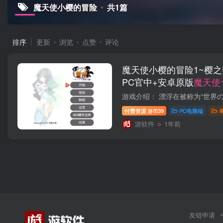
魔天使小樱的冒险
共1篇
排序
更新
浏览
点赞
评论
魔天使小樱的冒险1~樱之禁断镜
PC官中+安卓原版
魔天使
禁断の鏡-
付费资源
39
PC电脑端
游币
游软件
1年前
友链申请