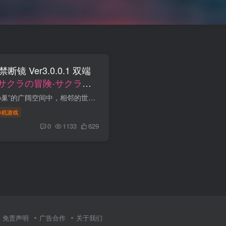
 Ver3.0.0.1 双端
サクラの冒険-サクラと
游戏介绍： 漂浮在被称为“世界の巢”的广阔空间中，相邻的世界“天界”和“魔界”。虽然两个世界是用“门”连接起来的，但是满足各自世界的“天素”被称为“魔素”的物质，因为侵蚀了彼此的居...
单机游戏
0
1133
629
免责声明
广告合作
关于我们