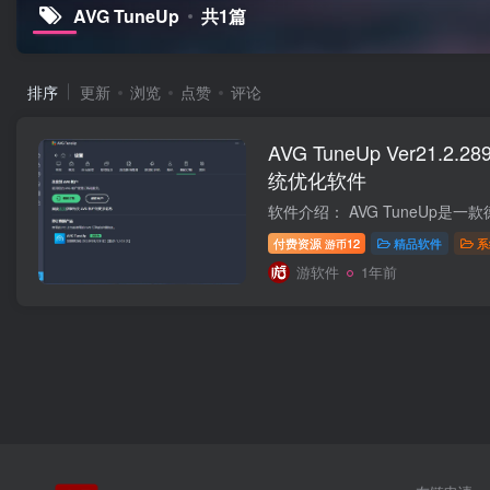
AVG TuneUp
共1篇
排序
更新
浏览
点赞
评论
AVG TuneUp Ver21.2
统优化软件
付费资源
12
精品软件
系
游币
游软件
1年前