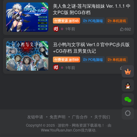
美人鱼之谜-莲与深海姐妹 Ver. 1.1.1 中
文PC版 附CG存档
付费资源
45
PC电脑端
单机游戏
游币
1年前
692
丑小鸭与文字祸 Ver1.0 官中PC步兵版
+CG存档 丑男复仇记
付费资源
69
PC电脑端
单机游戏
游币
1年前
812
友链申请
免责声明
广告合作
关于我们
Copyright © 2025 ·
游软件 - 网络资源下载基地！
· 由
Www.YouRuanJian.Com
强力驱动.