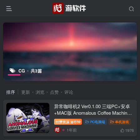
CG
共3篇
排序
更新
浏览
点赞
评论
异常咖啡机2 Ver0.1.00 三端PC+安卓
+MAC版 Anomalous Coffee Machine 2
异能咖啡机Ⅱ – 异常萃取篇~
付费资源
59
PC电脑端
单机游戏
游币
1年前
1976