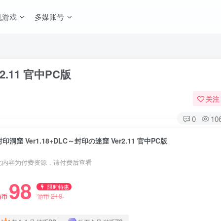
机游戏
多媒账号
2.11 官中PC版
关注
0
10
封印洞窟 Ver1.18+DLC～封印の迷窟 Ver2.11 官中PC版
此内容为付费资源，请付费后查看
98
限时特惠
219
游币
游币