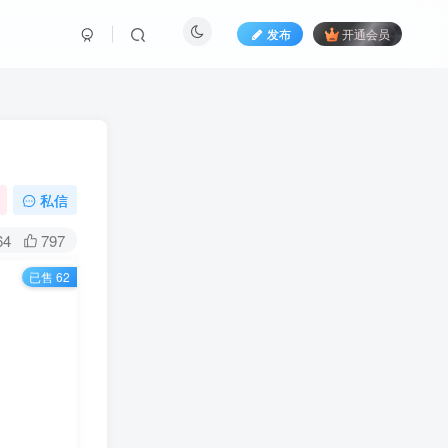
发布
开通会员
私信
64
797
已售 62