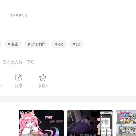
THE END
# 像素
# 封印洞窟
# dlc
# cv
喜欢就支持一下吧
7
分享
收藏
2