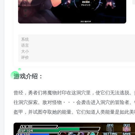
系统
语言
大小
评价
游戏介绍：
曾经，勇者们将魔物封印在这洞穴里，使它们无法逃脱。
往洞穴探索。敌对怪物・・・会袭击进入洞穴的冒险者。
盔甲，并试图夺取她的能量。它们知道人类能量是如此美