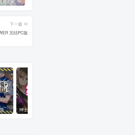
异常检查没有遗漏! 双端PC+JOI模拟器汉化版 異変チェックに漏れは無し! 异变检查，毫无疏漏！
清洁工传奇 Ver2.0 官中PC版 清掃員伝説 清洁工传说
绅士游戏-合集大全下载
下一篇
LOWER 完结PC版
清洁工传奇 Ver2.0 官中PC版 清掃員伝説 清洁工传说
绅士游戏-合集大全下载