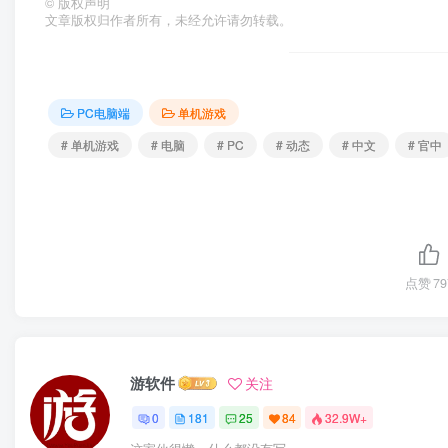
©
版权声明
文章版权归作者所有，未经允许请勿转载。
PC电脑端
单机游戏
# 单机游戏
# 电脑
# PC
# 动态
# 中文
# 官中
点赞
79
游软件
关注
0
181
25
84
32.9W+