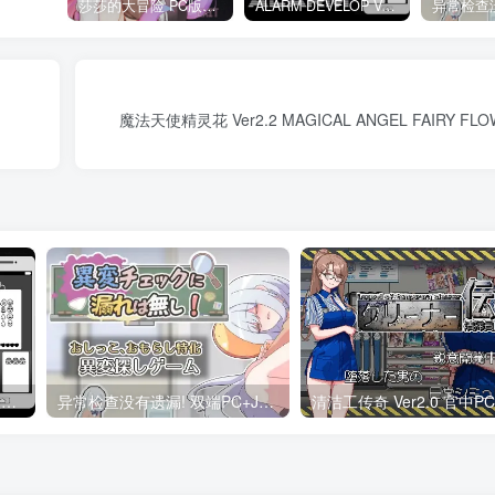
莎莎的大冒险 PC版下载 テレサちゃんミニゲーム! 莎莎あどべんちゃー
ALARM DEVELOP Ver0.4 双端PC+JOI模拟器 深夜躲避继母手机聊天
魔法天使精灵花 Ver2.2 MAGICAL ANGEL FAIRY F
ALARM DEVELOP Ver0.4 双端PC+JOI模拟器 深夜躲避继母手机聊天
异常检查没有遗漏! 双端PC+JOI模拟器汉化版 異変チェックに漏れは無し! 异变检查，毫无疏漏！