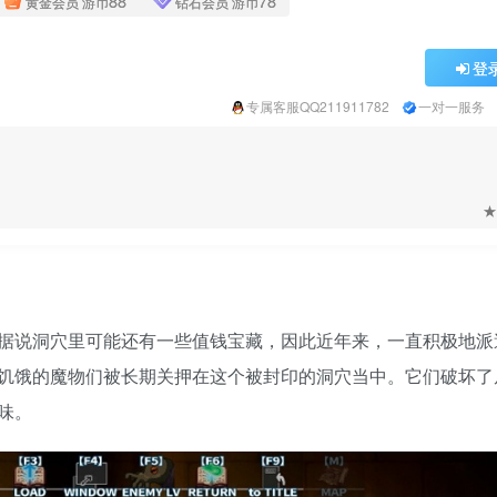
88
78
黄金会员
游币
钻石会员
游币
登
专属客服QQ211911782
一对一服务
★
据说洞穴里可能还有一些值钱宝藏，因此近年来，一直积极地派
饥饿的魔物们被长期关押在这个被封印的洞穴当中。它们破坏了
味。