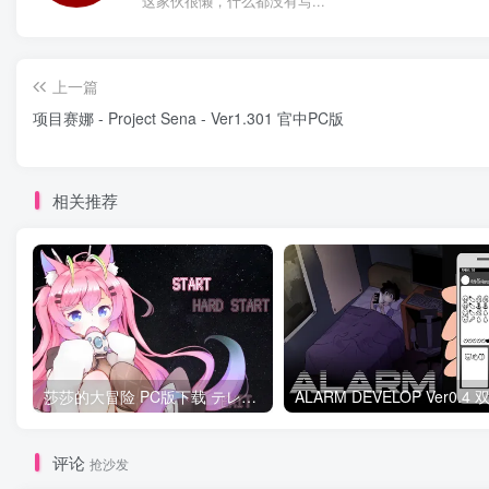
这家伙很懒，什么都没有写...
上一篇
项目赛娜 - Project Sena - Ver1.301 官中PC版
相关推荐
莎莎的大冒险 PC版下载 テレサちゃんミニゲーム! 莎莎あどべんちゃー
评论
抢沙发