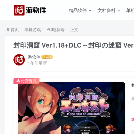
精品软件
文档资料
单
首页
单机游戏
PC电脑端
正文
封印洞窟 Ver1.18+DLC～封印の迷窟 Ver
游软件
1年前更新
付费资源