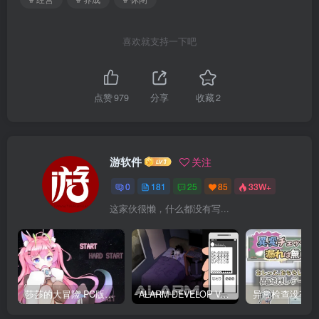
喜欢就支持一下吧
点赞
979
分享
收藏
2
游软件
关注
0
181
25
85
33W+
这家伙很懒，什么都没有写...
莎莎的大冒险 PC版下载 テレサちゃんミニゲーム! 莎莎あどべんちゃー
ALARM DEVELOP Ver0.4 双端PC+JOI模拟器 深夜躲避继母手机聊天