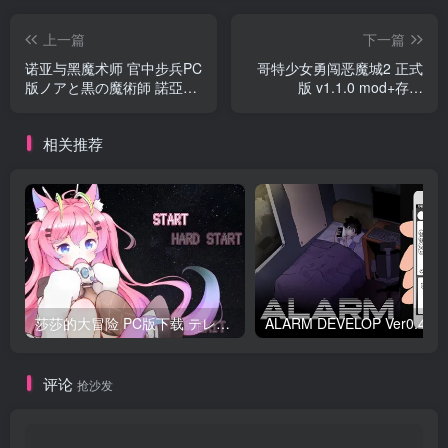
上一篇
下一篇
诺亚与黑魔术师 官中步兵PC
哥特少女勇闯恶魔城2 正式
版ノアと黒の魔術師 諾亞與
版 v1.1.0 mod+存档
黑魔術師
SiNiSistar2 シニシスタ 双端
PC+MAC官中版
相关推荐
莎莎的大冒险 PC版下载 テレサちゃんミニゲーム! 莎莎あどべんちゃー
ALARM DEVELO
评论
抢沙发