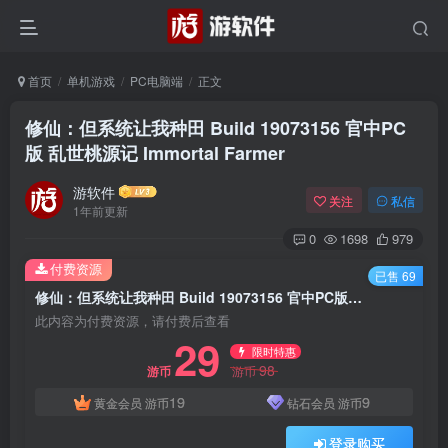
首页
单机游戏
PC电脑端
正文
修仙：但系统让我种田 Build 19073156 官中PC
版 乱世桃源记 Immortal Farmer
游软件
关注
私信
1年前更新
0
1698
979
付费资源
已售 69
修仙：但系统让我种田 Build 19073156 官中PC版 乱世桃源记 Immortal Farmer
此内容为付费资源，请付费后查看
29
限时特惠
98
游币
游币
19
9
黄金会员
游币
钻石会员
游币
登录购买