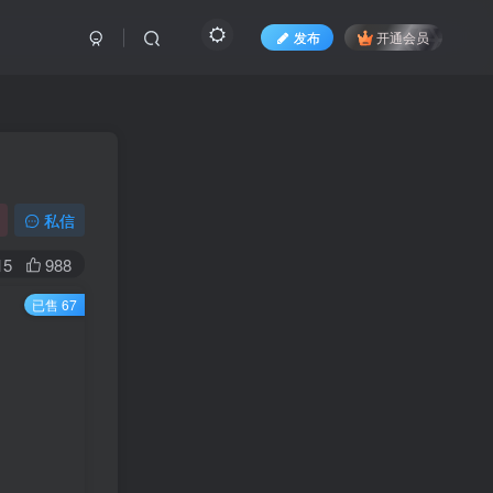
发布
开通会员
私信
15
988
已售 67