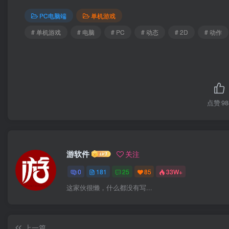
PC电脑端
单机游戏
# 单机游戏
# 电脑
# PC
# 动态
# 2D
# 动作
点赞
98
游软件
关注
0
181
25
85
33W+
这家伙很懒，什么都没有写...
上一篇