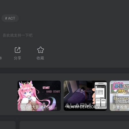
# ACT
喜欢就支持一下吧
8
分享
收藏
莎莎的大冒险 PC版下载 テレサちゃんミニゲーム! 莎莎あどべんちゃー
ALARM DEVELOP Ver0.4 双端PC+JOI模拟器 深夜躲避继母手机聊天