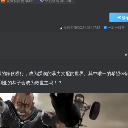
39
29
黄金会员
游币
钻石会员
游币
登
专属客服QQ211911782
一对一服务
★
粗暴的家伙横行，成为蹂躏的暴力支配的世界。其中唯一的希望G
G沃利亚的恭子会成为救世主吗！？