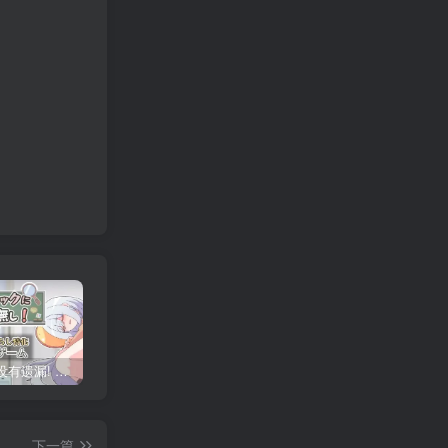
异常检查没有遗漏! 双端PC+JOI模拟器汉化版 異変チェックに漏れは無し! 异变检查，毫无疏漏！
清洁工传奇 Ver2.0 官中PC版 清掃員伝説 清洁工传说
绅士游戏-合集大全下载
下一篇