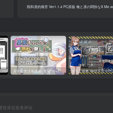
我和凛的痛苦 Ver1.1.4 PC原版 俺と凛の悶快なX Me and 
ALARM DEVELOP Ver0.4 双端PC+JOI模拟器 深夜躲避继母手机聊天
异常检查没有遗漏! 双端PC+JOI模拟器汉化版 異変チェックに漏れは無し! 异变检查，毫无疏漏！
请登录后发表评论