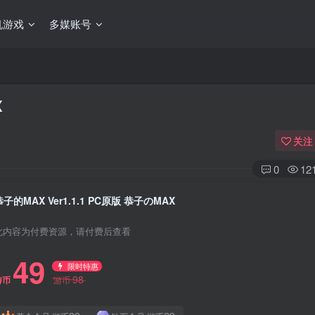
机游戏
多媒账号
X
关注
0
12
恭子的MAX Ver1.1.1 PC原版 恭子のMAX
此内容为付费资源，请付费后查看
49
限时特惠
98
游币
游币