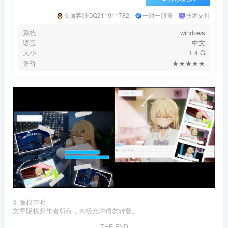
专属客服QQ211911782
一对一服务
技术支持
系统
windows
语言
中文
大小
1.4 G
评价
★★★★★
©
版权声明
文章版权归作者所有，未经允许请勿转载。
THE END