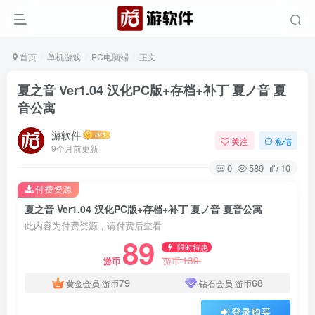
首页
单机游戏
PC电脑端
正文
夏之音 Ver1.04 汉化PC版+存档+补丁 夏ノ音 夏
音公寓
游软件
关注
私信
9个月前更新
0
589
10
付费资源
夏之音 Ver1.04 汉化PC版+存档+补丁 夏ノ音 夏音公寓
此内容为付费资源，请付费后查看
89
限时特惠
139
游币
游币
79
68
黄金会员
游币
钻石会员
游币
登录购买