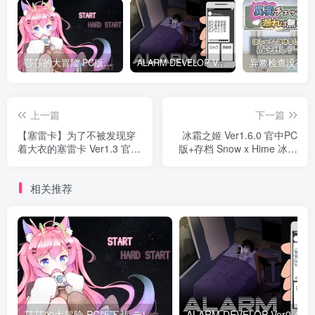
莎莎的大冒险 PC版下载 テレサちゃんミニゲーム! 莎莎あどべんちゃー
ALARM DEVELOP Ver0.4 双端PC+JOI模拟器 深夜躲避继母手机聊天
上一篇
下一篇
【塞雷卡】为了不被发现穿
冰霜之姬 Ver1.6.0 官中PC
着大衣的塞雷卡 Ver1.3 官中
版+存档 Snow x Hime 冰霜
PC版 塞雷卡
の姬
相关推荐
莎莎的大冒险 PC版下载 テレサちゃんミニゲーム! 莎莎あどべんちゃー
ALARM DEVELO