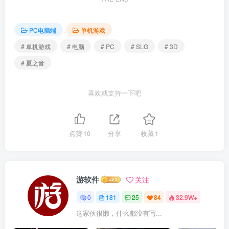
PC电脑端
单机游戏
# 单机游戏
# 电脑
# PC
# SLG
# 3D
# 夏之音
喜欢就支持一下吧
点赞
10
分享
收藏
1
游软件
关注
0
181
25
84
32.9W+
这家伙很懒，什么都没有写...