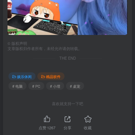
©
版权声明
文章版权归作者所有，未经允许请勿转载。
THE END
娱乐休闲
精品软件
# 电脑
# PC
# 小埋
# 桌宠
喜欢就支持一下吧
点赞
1267
分享
收藏