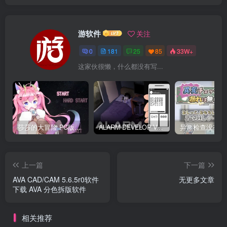
游软件
关注
0
181
25
85
33W+
这家伙很懒，什么都没有写...
莎莎的大冒险 PC版下载 テレサちゃんミニゲーム! 莎莎あどべんちゃー
ALARM DEVELOP Ver0.4 双端PC+JOI模拟器 深夜躲避继母手机聊天
上一篇
下一篇
AVA CAD/CAM 5.6.5r0软件
无更多文章
下载 AVA 分色拆版软件
相关推荐