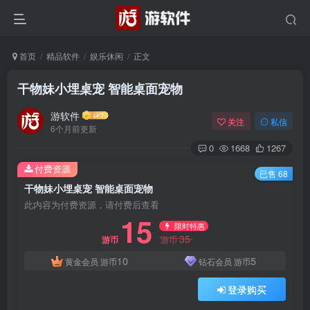
首页
精品软件
娱乐休闲
正文
干物妹小埋桌宠 智能桌面宠物
游软件
关注
私信
6个月前更新
0
1668
1267
付费资源
已售 68
干物妹小埋桌宠 智能桌面宠物
此内容为付费资源，请付费后查看
15
限时特惠
35
游币
游币
10
5
黄金会员
游币
钻石会员
游币
登录购买