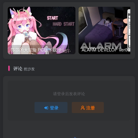
莎莎的大冒险 PC版下载 テレサちゃんミニゲーム! 莎莎あどべんちゃー
ALARM DEVELO
评论
抢沙发
请登录后发表评论
登录
注册