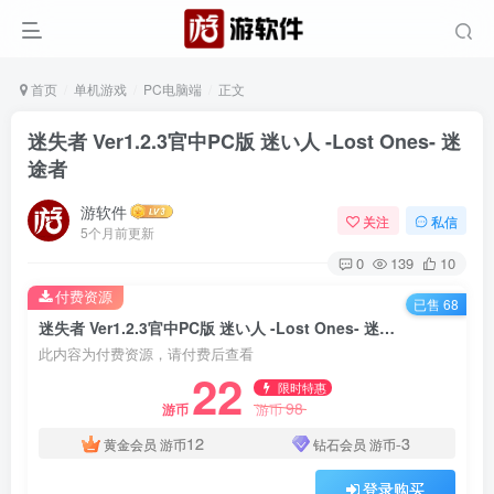
首页
单机游戏
PC电脑端
正文
迷失者 Ver1.2.3官中PC版 迷い人 -Lost Ones- 迷
途者
游软件
关注
私信
5个月前更新
0
139
10
付费资源
已售 68
迷失者 Ver1.2.3官中PC版 迷い人 -Lost Ones- 迷途者
此内容为付费资源，请付费后查看
22
限时特惠
98
游币
游币
12
-3
黄金会员
游币
钻石会员
游币
登录购买