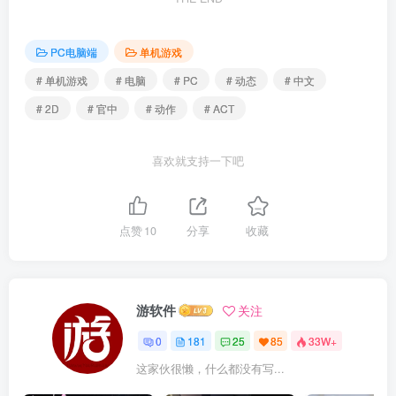
PC电脑端
单机游戏
# 单机游戏
# 电脑
# PC
# 动态
# 中文
# 2D
# 官中
# 动作
# ACT
喜欢就支持一下吧
点赞
10
分享
收藏
游软件
关注
0
181
25
85
33W+
这家伙很懒，什么都没有写...