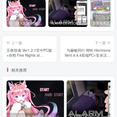
莎莎的大冒险 PC版下载 テレサちゃんミニゲーム! 莎莎あどべんちゃー
ALARM DEVELOP Ver0.4 双端PC+JOI模拟器 深夜躲避继母手机聊天
上一篇
下一篇
五夜惊魂 Ver1.2.1官中PC版
与赫敏同行 With Hermione
+存档 Five Nights at
Ver0.4.4.4双端PC+安卓汉化
Dream's​
版
相关推荐
莎莎的大冒险 PC版下载 テレサちゃんミニゲーム! 莎莎あどべんちゃー
ALARM DEVELO