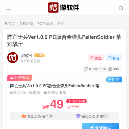
首页
单机游戏
PC电脑端
正文
阵亡士兵Ver1.0.2 PC版合金弹头FallenSoldier 落
难战士
游软件
关注
私信
5个月前更新
0
1176
905
付费资源
已售 62
阵亡士兵Ver1.0.2 PC版合金弹头FallenSoldier 落难战士
此内容为付费资源，请付费后查看
49
限时特惠
98
游币
游币
39
29
黄金会员
游币
钻石会员
游币
登录购买