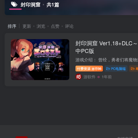
封印洞窟
共1篇
排序
更新
浏览
点赞
评论
封印洞窟 Ver1.18+DLC
中PC版
付费资源
98
PC电脑端
游币
游软件
1年前