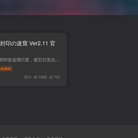
～封印の迷窟 Ver2.11 官
游戏介绍： 曾经，勇者们将魔物封印在这洞穴里，使它们无法逃脱。据说洞穴里可能还有一些值钱宝藏，因此近年来，一直积极地派遣冒险者前往洞穴探索。敌对怪物・・・会袭击进入洞穴的冒险者。饥...
单机游戏
0
1065
797