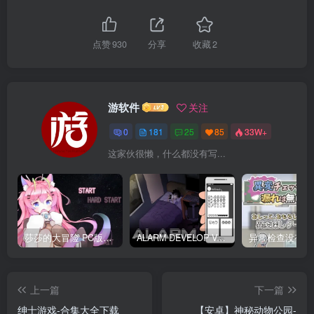
点赞
930
分享
收藏
2
游软件
关注
0
181
25
85
33W+
这家伙很懒，什么都没有写...
莎莎的大冒险 PC版下载 テレサちゃんミニゲーム! 莎莎あどべんちゃー
ALARM DEVELOP Ver0.4 双端PC+JOI模拟器 深夜躲避继母手机聊天
上一篇
下一篇
绅士游戏-合集大全下载
【安卓】神秘动物公园-