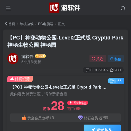
首页
单机游戏
PC电脑端
正文
【PC】神秘动物公园-Level2正式版 Cryptid Park
神秘生物公园 神秘园
游软件
关注
私信
5个月前更新
0
2315
930
付费资源
已售 66
【PC】神秘动物公园-Level2正式版 Cryptid Park 神秘生物公园 神秘园
此内容为付费资源，请付费后查看
28
限时特惠
98
游币
游币
19
9
黄金会员
游币
钻石会员
游币
登录购买