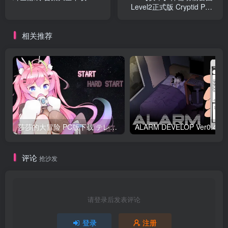
Level2正式版 Cryptid Park
神秘生物公园 神秘园
相关推荐
莎莎的大冒险 PC版下载 テレサちゃんミニゲーム! 莎莎あどべんちゃー
ALARM DEVELO
评论
抢沙发
请登录后发表评论
登录
注册