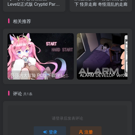
Level2正式版 Cryptid Park
下 怪异走廊 奇怪混乱的走廊
神秘生物公园 神秘园
相关推荐
莎莎的大冒险 PC版下载 テレサちゃんミニゲーム! 莎莎あどべんちゃー
ALARM DEVELO
评论
共1条
请登录后发表评论
登录
注册