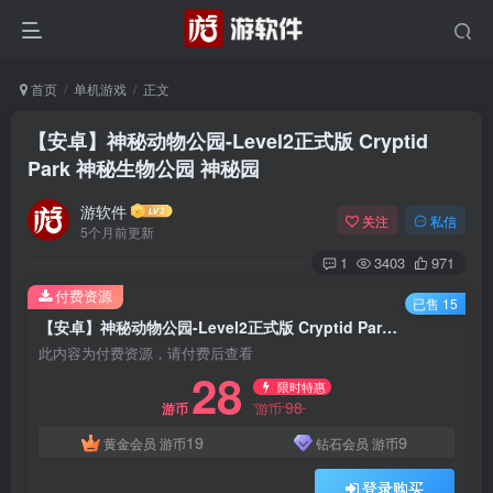
首页
单机游戏
正文
【安卓】神秘动物公园-Level2正式版 Cryptid
Park 神秘生物公园 神秘园
游软件
关注
私信
5个月前更新
1
3403
971
付费资源
已售 15
【安卓】神秘动物公园-Level2正式版 Cryptid Park 神秘生物公园 神秘园
此内容为付费资源，请付费后查看
28
限时特惠
98
游币
游币
19
9
黄金会员
游币
钻石会员
游币
登录购买