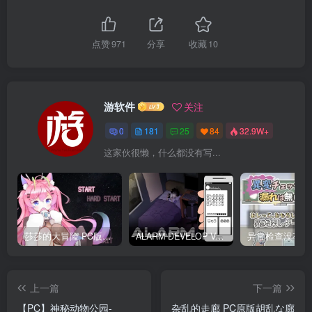
点赞
971
分享
收藏
10
游软件
关注
0
181
25
84
32.9W+
这家伙很懒，什么都没有写...
莎莎的大冒险 PC版下载 テレサちゃんミニゲーム! 莎莎あどべんちゃー
ALARM DEVELOP Ver0.4 双端PC+JOI模拟器 深夜躲避继母手机聊天
上一篇
下一篇
【PC】神秘动物公园-
杂乱的走廊 PC原版胡乱な廊